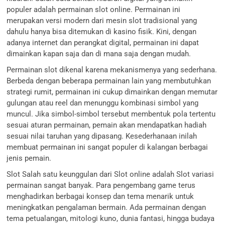
populer adalah permainan slot online. Permainan ini
merupakan versi modern dari mesin slot tradisional yang
dahulu hanya bisa ditemukan di kasino fisik. Kini, dengan
adanya internet dan perangkat digital, permainan ini dapat
dimainkan kapan saja dan di mana saja dengan mudah.
Permainan slot dikenal karena mekanismenya yang sederhana.
Berbeda dengan beberapa permainan lain yang membutuhkan
strategi rumit, permainan ini cukup dimainkan dengan memutar
gulungan atau reel dan menunggu kombinasi simbol yang
muncul. Jika simbol-simbol tersebut membentuk pola tertentu
sesuai aturan permainan, pemain akan mendapatkan hadiah
sesuai nilai taruhan yang dipasang. Kesederhanaan inilah
membuat permainan ini sangat populer di kalangan berbagai
jenis pemain.
Slot Salah satu keunggulan dari Slot online adalah Slot variasi
permainan sangat banyak. Para pengembang game terus
menghadirkan berbagai konsep dan tema menarik untuk
meningkatkan pengalaman bermain. Ada permainan dengan
tema petualangan, mitologi kuno, dunia fantasi, hingga budaya