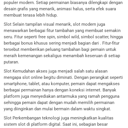
populer modern. Setiap permainan biasanya dilengkapi dengan
desain grafis yang menarik, animasi halus, serta efek suara
membuat terasa lebih hidup.
Slot Selain tampilan visual menarik, slot modern juga
menawarkan berbagai fitur tambahan yang membuat semakin
seru. Fitur seperti free spin, simbol wild, simbol scatter, hingga
berbagai bonus khusus sering menjadi bagian dari . Fitur-fitur
tersebut memberikan peluang tambahan bagi pemain untuk
meraih kemenangan sekaligus menambah keseruan di setiap
putaran.
Slot Kemudahan akses juga menjadi salah satu alasan
mengapa slot online begitu diminati. Dengan perangkat seperti
smartphone, tablet, atau komputer, pemain dapat mengakses
berbagai permainan hanya dengan koneksi internet. Banyak
platform juga menyediakan antarmuka yang ramah pengguna
sehingga pemain dapat dengan mudah memilih permainan
yang diinginkan dan mulai bermain dalam waktu singkat.
Slot Perkembangan teknologi juga meningkatkan kualitas
sistem slot di platform digital. Saat ini, sebagian besar