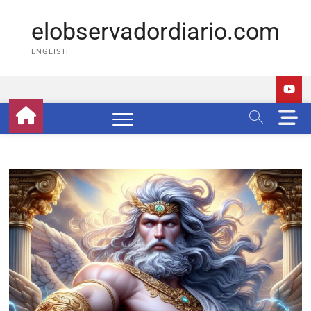
Skip
to
elobservadordiario.com
content
ENGLISH
M
e
n
u
B
u
t
t
o
n