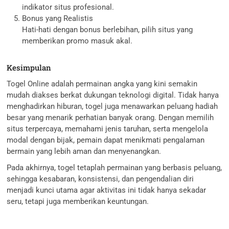
indikator situs profesional.
Bonus yang Realistis
Hati-hati dengan bonus berlebihan, pilih situs yang
memberikan promo masuk akal.
Kesimpulan
Togel Online adalah permainan angka yang kini semakin
mudah diakses berkat dukungan teknologi digital. Tidak hanya
menghadirkan hiburan, togel juga menawarkan peluang hadiah
besar yang menarik perhatian banyak orang. Dengan memilih
situs terpercaya, memahami jenis taruhan, serta mengelola
modal dengan bijak, pemain dapat menikmati pengalaman
bermain yang lebih aman dan menyenangkan.
Pada akhirnya, togel tetaplah permainan yang berbasis peluang,
sehingga kesabaran, konsistensi, dan pengendalian diri
menjadi kunci utama agar aktivitas ini tidak hanya sekadar
seru, tetapi juga memberikan keuntungan.