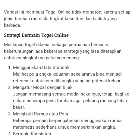
Variasi ini membuat Togel Online tidak monoton, karena setiap
jenis taruhan memiliki tingkat kesulitan dan hadiah yang
berbeda.
Strategi Bermain Togel Online
Meskipun togel dikenal sebagai permainan berbasis
keberuntungan, ada beberapa strategi yang bisa diterapkan
untuk meningkatkan peluang menang:
Menggunakan Data Statistik
Melihat pola angka keluaran sebelumnya bisa menjadi
referensi untuk memilih angka yang berpotensi keluar.
Mengatur Modal dengan Bijak
Jangan memasang semua modal sekaligus, tetapi bagi ke
dalam beberapa jenis taruhan agar peluang menang lebih
besar.
Mengikuti Rumus atau Pola
Beberapa pemain berpengalaman menggunakan rumus
matematis sederhana untuk memperkirakan angka.
Bermain Konsisten