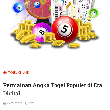
TOGEL ONLINE
Permainan Angka Togel Populer di Era
Digital
September 11, 2025