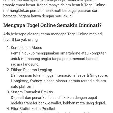
transformasi besar. Kehadirannya dalam bentuk Togel Online
memungkinkan pemain menikmati berbagai pasaran dari
berbagai negara hanya dengan satu akun.
Mengapa Togel Online Semakin Diminati?
Ada beberapa alasan utama mengapa Togel Online menjadi
favorit banyak orang:
Kemudahan Akses
Pemain cukup menggunakan smartphone atau komputer
untuk memasang angka tanpa perlu mencari bandar
secara langsung.
Pilihan Pasaran Lengkap
Dari pasaran lokal hingga internasional seperti Singapore,
Hongkong, Sydney, hingga Macau, semua tersedia dalam
satu platform.
Sistem Transaksi Praktis
Deposit dan penarikan bisa dilakukan dengan cepat
melalui transfer bank, e-wallet, bahkan mata uang digital.
Fitur Statistik dan Prediksi