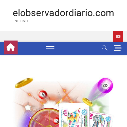
Skip
to
elobservadordiario.com
content
ENGLISH
M
e
n
u
B
u
t
t
o
n