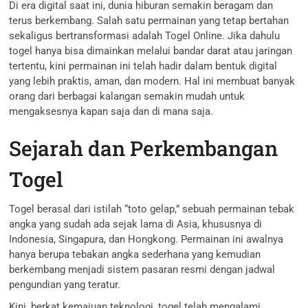
Di era digital saat ini, dunia hiburan semakin beragam dan
terus berkembang. Salah satu permainan yang tetap bertahan
sekaligus bertransformasi adalah Togel Online. Jika dahulu
togel hanya bisa dimainkan melalui bandar darat atau jaringan
tertentu, kini permainan ini telah hadir dalam bentuk digital
yang lebih praktis, aman, dan modern. Hal ini membuat banyak
orang dari berbagai kalangan semakin mudah untuk
mengaksesnya kapan saja dan di mana saja.
Sejarah dan Perkembangan
Togel
Togel berasal dari istilah “toto gelap,” sebuah permainan tebak
angka yang sudah ada sejak lama di Asia, khususnya di
Indonesia, Singapura, dan Hongkong. Permainan ini awalnya
hanya berupa tebakan angka sederhana yang kemudian
berkembang menjadi sistem pasaran resmi dengan jadwal
pengundian yang teratur.
Kini, berkat kemajuan teknologi, togel telah mengalami