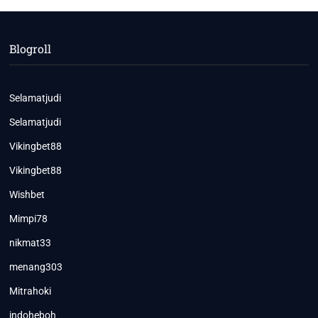
Blogroll
Selamatjudi
Selamatjudi
Vikingbet88
Vikingbet88
Wishbet
Mimpi78
nikmat33
menang303
Mitrahoki
indoheboh