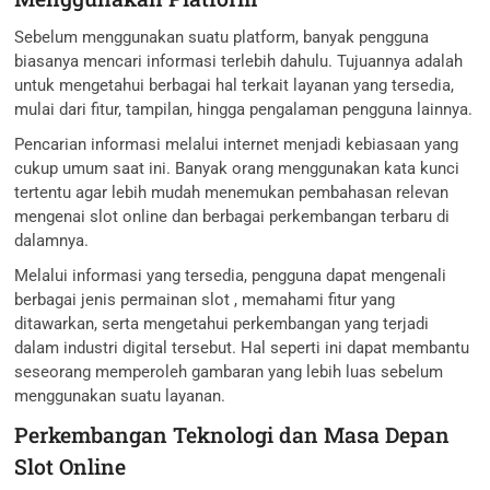
Sebelum menggunakan suatu platform, banyak pengguna
biasanya mencari informasi terlebih dahulu. Tujuannya adalah
untuk mengetahui berbagai hal terkait layanan yang tersedia,
mulai dari fitur, tampilan, hingga pengalaman pengguna lainnya.
Pencarian informasi melalui internet menjadi kebiasaan yang
cukup umum saat ini. Banyak orang menggunakan kata kunci
tertentu agar lebih mudah menemukan pembahasan relevan
mengenai slot online dan berbagai perkembangan terbaru di
dalamnya.
Melalui informasi yang tersedia, pengguna dapat mengenali
berbagai jenis permainan slot , memahami fitur yang
ditawarkan, serta mengetahui perkembangan yang terjadi
dalam industri digital tersebut. Hal seperti ini dapat membantu
seseorang memperoleh gambaran yang lebih luas sebelum
menggunakan suatu layanan.
Perkembangan Teknologi dan Masa Depan
Slot Online